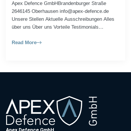
Apex Defence GmbHBrandenburger Straße
2646145 Oberhausen info@apex-defence.de
Unsere Stellen Aktuelle Ausschreibungen Alles
über uns Über uns Vorteile Testimonials
Bewerbungsprozess Rechtliches Impressum
Read More
Datenschutz Copyright © 2017-2025 – Apex
Defence GmbH
Apex Defence GmbH