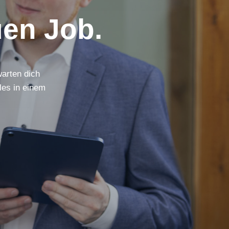
en Job.
warten dich
les in einem