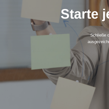
Starte j
Schließe d
ausgezeichn