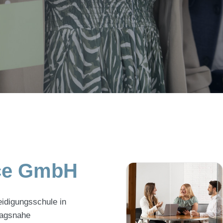
nce GmbH
eidigungsschule in
ltagsnahe